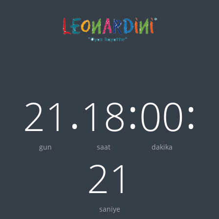
.
:
:
21
18
00
gun
saat
dakika
21
saniye