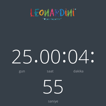
.
:
:
25
00
04
gun
saat
dakika
55
saniye