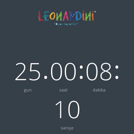
.
:
:
25
00
08
gun
saat
dakika
10
saniye