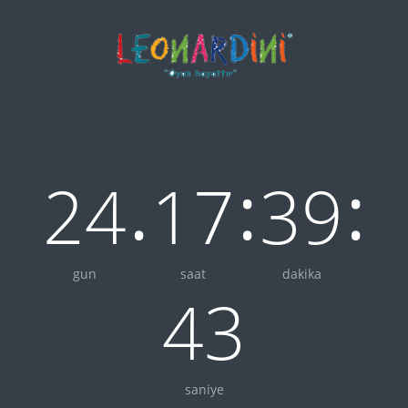
.
:
:
24
17
39
gun
saat
dakika
43
saniye