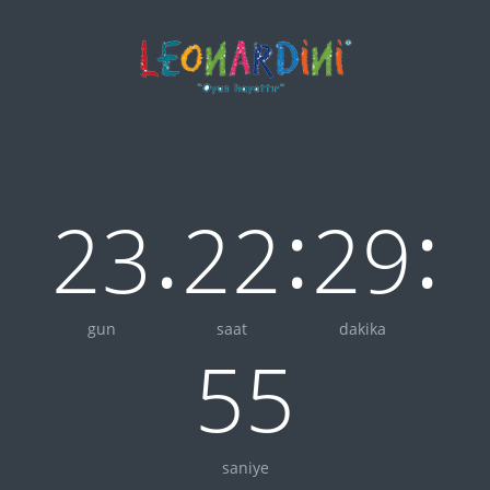
.
:
:
23
22
29
gun
saat
dakika
55
saniye