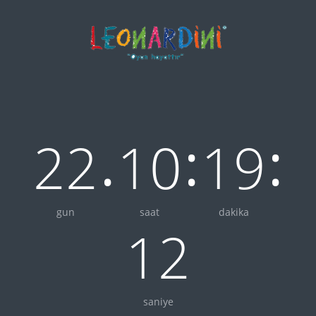
.
:
:
22
10
19
gun
saat
dakika
12
saniye