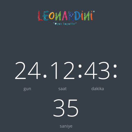
.
:
:
24
12
43
gun
saat
dakika
35
saniye