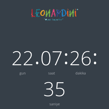
.
:
:
22
07
26
gun
saat
dakika
35
saniye