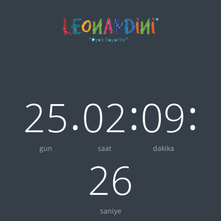
.
:
:
25
02
09
gun
saat
dakika
26
saniye