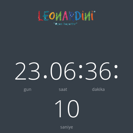
.
:
:
23
06
36
gun
saat
dakika
10
saniye